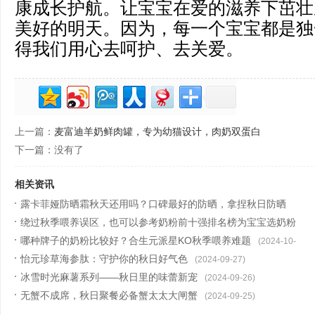
康成长护航。让宝宝在爱的滋养下茁壮
美好的明天。因为，每一个宝宝都是独
得我们用心去呵护、去关爱。
上一篇：
麦富迪羊奶鲜肉罐，专为幼猫设计，肉奶双蛋白
下一篇：没有了
相关资讯
露卡菲娅防晒霜秋天还用吗？口碑最好的防晒，拿捏秋日防晒
绕过秋季喂养误区，也可以参考奶粉前十强排名榜为宝宝选奶粉
(2024-10-17)
哪种牌子的奶粉比较好？合生元派星KO秋季喂养难题
(2024-10-12)
(2024-10-
怡元珍草海参肽：守护你的秋日好气色
10)
(2024-09-27)
冰雪时光麻薯系列——秋日里的味蕾新宠
(2024-09-26)
无蟹不成席，秋日聚餐必备蟹太太大闸蟹
(2024-09-25)