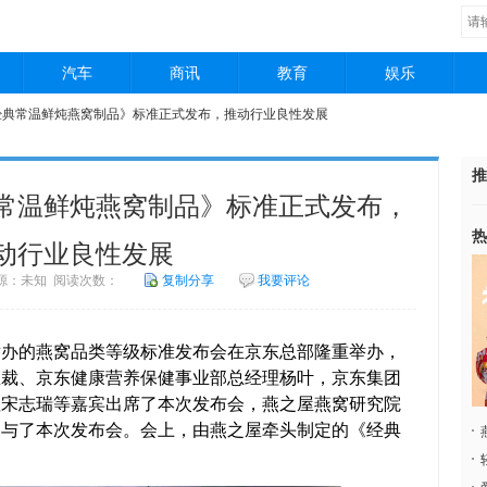
汽车
商讯
教育
娱乐
经典常温鲜炖燕窝制品》标准正式发布，推动行业良性发展
推
常温鲜炖燕窝制品》标准正式发布，
热
动行业良性发展
1 来源：未知 阅读次数：
复制分享
我要评论
的燕窝品类等级标准发布会在京东总部隆重举办，
总裁、京东健康营养保健事业部总经理杨叶，京东集团
理宋志瑞等嘉宾出席了本次发布会，燕之屋燕窝研究院
参与了本次发布会。会上，由燕之屋牵头制定的《经典
。