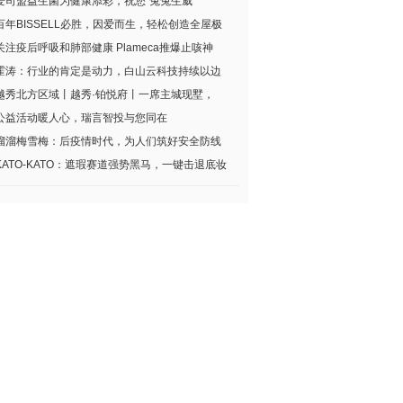
爱司盟益生菌为健康添彩，祝您“兔兔生威”
百年BISSELL必胜，因爱而生，轻松创造全屋极
关注疫后呼吸和肺部健康 Plameca推爆止咳神
霍涛：行业的肯定是动力，白山云科技持续以边
越秀北方区域丨越秀·铂悦府丨一席主城现墅，
公益活动暖人心，瑞言智投与您同在
溜溜梅雪梅：后疫情时代，为人们筑好安全防线
KATO-KATO：遮瑕赛道强势黑马，一键击退底妆