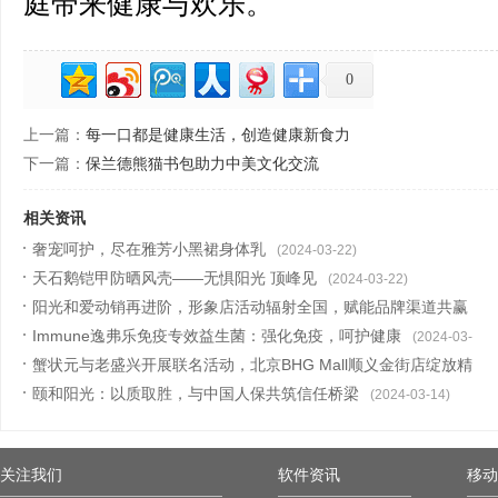
庭带来健康与欢乐。
0
上一篇：
每一口都是健康生活，创造健康新食力
下一篇：
保兰德熊猫书包助力中美文化交流
相关资讯
奢宠呵护，尽在雅芳小黑裙身体乳
(2024-03-22)
天石鹅铠甲防晒风壳——无惧阳光 顶峰见
(2024-03-22)
阳光和爱动销再进阶，形象店活动辐射全国，赋能品牌渠道共赢
新增长
Immune逸弗乐免疫专效益生菌：强化免疫，呵护健康
(2024-03-19)
(2024-03-
蟹状元与老盛兴开展联名活动，北京BHG Mall顺义金街店绽放精
19)
彩内容
颐和阳光：以质取胜，与中国人保共筑信任桥梁
(2024-03-18)
(2024-03-14)
关注我们
软件资讯
移动