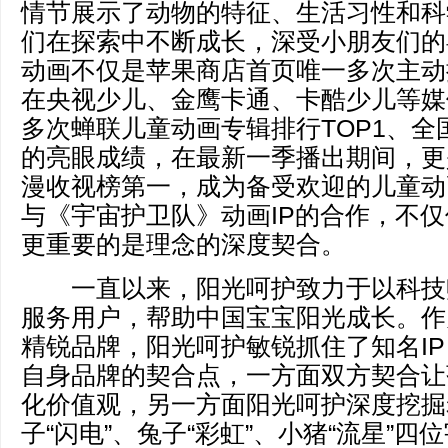
情节展示了动物的特征、生活习性和科
们在探索中不断成长，深受小朋友们的
动画不仅是苹果商店首页唯一多次主动
在央视少儿、金鹰卡通、卡酷少儿等媒
多次蝉联儿童动画专辑排行TOP1、全
的亮眼成绩，在最新一季播出期间，更
漫收视榜第一，成为备受欢迎的儿童动
与《宇宙护卫队》动画IP的合作，不
更重要的是理念的深度契合。
一直以来，阳光呵护致力于以科技
服务用户，帮助中国宝宝阳光成长。作
精锐品牌，阳光呵护敏锐抓住了知名I
自身品牌的契合点，一方面双方契合让
化价值观，另一方面阳光呵护深度挖掘老
子“闪电”、兔子“彩虹”、小猪“流星”四