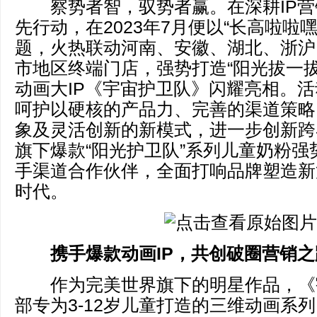
察势者智，驭势者赢。在深耕IP营
先行动，在2023年7月便以“长高啦啦
题，火热联动河南、安徽、湖北、浙沪
市地区终端门店，强势打造“阳光拔一拔
动画大IP《宇宙护卫队》闪耀亮相。
呵护以硬核的产品力、完善的渠道策略
象及灵活创新的新模式，进一步创新跨
旗下爆款“阳光护卫队”系列儿童奶粉强
手渠道合作伙伴，全面打响品牌塑造新
时代。
携手爆款动画IP，共创破圈营销之
作为完美世界旗下的明星作品，《
部专为3-12岁儿童打造的三维动画系