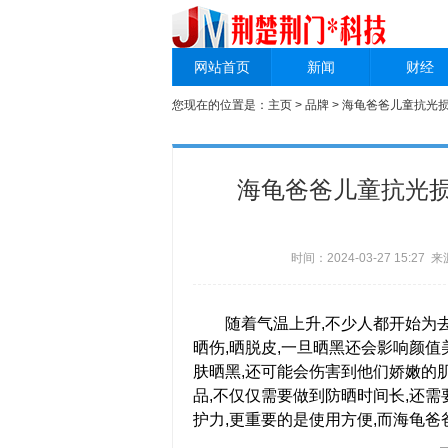
网站首页
新闻
财经
您现在的位置是：
主页
>
品牌
> 海龟爸爸儿童抗光
海龟爸爸儿童抗光损
时间：2024-03-27 15:2
随着气温上升,不少人都开始为去
晒伤,晒脱皮,一旦晒黑还会影响颜值
肤晒黑,还可能会伤害到他们娇嫩的
品,不仅仅需要做到防晒时间长,还
护力,更重要的是使用方便,而海龟