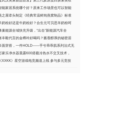
【武汉美莱新品首发】第三代胶原蛋白肤莱美在
智能家居系统哪个好？原来工作场景也可以智能
燕之屋牵头制定《经典常温鲜炖燕窝制品》标准
羊奶粉好还是牛奶粉好？合生元可贝思羊奶粉呵
蜂巢能源全域快充升级，“出击”新能源汽车全
张丰毅代言的金樽吟好喝吗？酱香醇厚的秘密居
多面穿搭，一件HOLD——乎兮乖乖肌系列法式无
万家乐净水器晨露600搭载冷热水不交叉技术，
《XXKK》星空游戏电竞频道上线 参与多元竞技