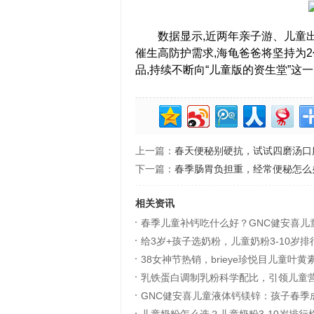
数据显示,近两年亲子游、儿童出
催生高防护需求,海龟爸爸将坚持为
品,持续不断向“儿童版的资生堂”这
上一篇：
春天便秘别硬抗，试试四磨汤口
下一篇：
春季肠胃负担重，经常便秘怎么
相关资讯
春季儿童补钙吃什么好？GNC健安喜儿
养
给3岁+孩子选奶粉，儿童奶粉3-10岁
(2024-03-27)
38女神节热销，brieye珍悦目儿童叶
25)
乳铁蛋白调制乳粉科学配比，引领儿童
(2024-03-21)
GNC健安喜儿童液体钙镁锌：孩子春季