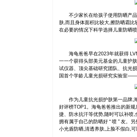
不少家长在给孩子使用防晒产品的
肤,而且身体面积比较大,擦防晒霜比
在必要的情况下科学选择儿童防晒
海龟爸爸早在2023年就获得 LVMH
一一个获得头部美元基金的儿童护肤
试仪器、顶尖基础研究团队、抗光损
国首个学龄儿童光损研究实验室——Hi
作为儿童抗光损护肤第一品牌,海
好评榜TOP1。海龟爸爸推出的新
捷、防水抗汗等优势,随时可以补喷
拥有属于自己的防晒好 “ 喷 ” 友
小光盾防晒,清透养肤,上脸不假白,