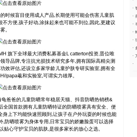
时候盲目使用成人产品,长期使用可能会伤害儿童肌
较不方便,孩子好动,涂抹起来也可能不到位,因此,更建议
喷雾。
 旗下全球最大消费私募基金L catterton投资,晋位唯
领导品牌,专注抗光损技术研究多年,拥有国际高精尖测
功效评估,还设立多家学龄儿童护肤专研实验室,拥有全
!papa羲和实验室,可谓实力雄厚。
龟爸爸的儿童防晒常年稳居天猫、抖音防晒热销榜&
规后全国首款拥有儿童防晒特证的防晒喷雾具有安全、便
,全身上下均能快速照顾到,让孩子在户外玩耍的时候也能
。另外,防晒喷雾为身体专用,日常宝贝的娇嫩脸蛋可以选择
可以贴心守护宝贝的肌肤,是很多家长的放心之选。