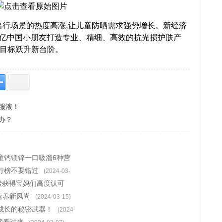
行场景的热度高涨,让儿童防晒需求强势增长。新经济
2亿中国小朋友打造专业、精细、高效的抗光损护肤产
一目标跃升新台阶。
服液！
办？
童钙镁锌一口吸溜6种营
排行榜不要错过
(2024-03-
黄素获得宝妈们高度认可
营养新风尚
(2024-03-15)
成长的秘密武器！
(2024-