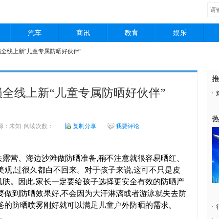
汽车
商讯
教育
娱乐
损全线上新“儿童专属防晒好伙伴”
推
全线上新“儿童专属防晒好伙伴”
热
7 来源：未知 阅读次数：
复制分享
我要评论
露营、海边沙滩做防晒准备,稍不注意就很容易晒红、
美观,过很久都白不回来。对于孩子来说,这可不只是皮
肌肤。因此,家长一定要给孩子选择更安全有效的防晒产
需要做到防晒效果好,不会因为大汗淋漓或者游泳就失去防
爸爸的防晒喷雾刚好就可以满足儿童户外防晒的需求。