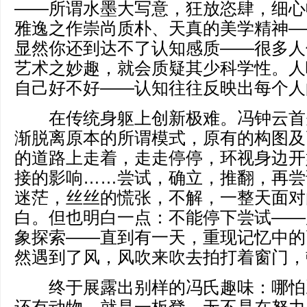
——所谓水墨大写意，狂放恣肆，细心
雅逸之作崇尚质朴、天真的美学精神—
显然你还到达不了认知感质——很多人
艺术之妙趣，就会质疑其少科学性。人
自己好不好——认知往往反映出每个人
在传统身躯上创新极难。冯钟云首
渐脱离原本的所谓模式，原有的构图及
的道路上走着，走走停停，环视身边开
接的影响……尝试，确立，推翻，再尝
迷茫，丝丝的慌张，不解，一整天面对
白。但也明白一点：不能停下尝试——
象探索——直到有一天，重现记忆中的
然遇到了风，风吹来吹去拍打着窗门，
终于展露出别样的冯氏趣味：哪怕