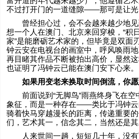
富开道的年代越来越少），他遵循艺术
不过打开门的一道缝隙——那可是让光
曾经担心过，会不会越来越少地见
想一个人在澳门、北京来回穿梭，“积
家”是能磨砺艺术家的，但毕竟是双面
钟云安在电视台的画室中，呼风唤雨地
再目睹其作品不断被拍出高价，显然这
也证明了冯钟云已能在澳门安下心来。
如果用变老来换取时间倒流，你愿
前面说到“无脚鸟”雨燕终身飞在空
象征，而是一种存在——类比于冯钟云的
骑着快马穿越漫长的距离，传递重要的
们，艺术其一，信念其二，当然还是其
人来世间一趟，短短几十年，没有