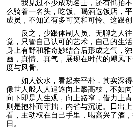
我见过不少成功名士，还有也拍不
么骑着一名头，吃饭、喝酒选饭店，平
成员，不知道有多可笑和可怜。这跟创
反之，少跟体制人员、无聊之人往
觉，只管自己认可的艺术，自己的生活
身上有野和雅奇妙结合后形成之气，独
画，真情、真气，展现在时代的飓风下
度与风骨。
如人饮水，看起来平朴，其实深得
像世人般人人追逐向上攀高枝，不如向
向下即是人生观，向上路窄，借力上青
则是抱朴而守拙，内省与沉淀。日出上
看，主动权在自己手里，喝高兴了酒，
日。