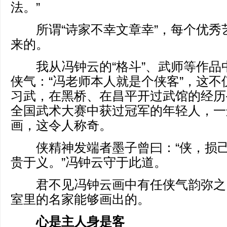
法。”
所谓“诗家不幸文章幸”，每个优秀
来的。
我从冯钟云的“格斗”、武师等作品
侠气：“冯老师本人就是个侠客”，这不
习武，在黑桥、在昌平开过武馆的经历
全国武术大赛中获过冠军的年轻人，一
画，这令人称奇。
侠精神发端者墨子曾曰：“侠，损己
贵于义。”冯钟云守于此道。
君不见冯钟云画中有任侠气韵弥之
室里的名家能够画出的。
心是主人身是客