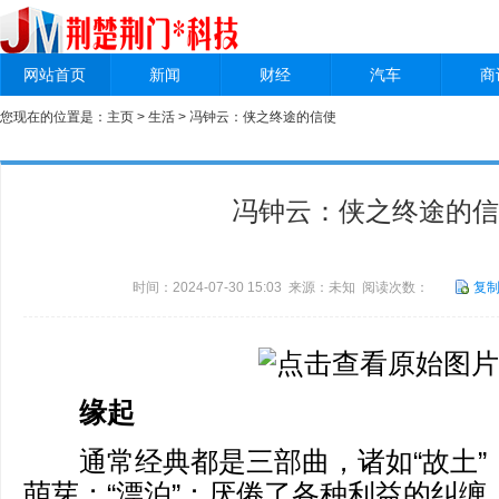
网站首页
新闻
财经
汽车
商
您现在的位置是：
主页
>
生活
> 冯钟云：侠之终途的信使
冯钟云：侠之终途的信
时间：2024-07-30 15:03 来源：未知 阅读次数：
复
缘起
通常经典都是三部曲，诸如“故土”
萌芽；“漂泊”：厌倦了各种利益的纠缠