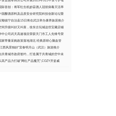
平安普惠孝荆分公司开展2023年315平安守护者
国际首创：将军红生机妙蒜酒人冠状病毒灭活率
中国酿酒原料及品质安全研究院科技创新论坛暨
安顺镇宁自治县15日将在武汉举办康养旅居推介
空间升级叫好又叫座，徐东古玩城这些宝藏店铺
华中公司武天高速项目荣获天门市工人先锋号荣
国家带量采购政策落地湖北 经典原研心脑血管
“江西风景独好”宜春明月山（武汉）旅游推介
与共青城市政府签约，打造属于共青城的空中未
以高产品力打破“网红产品魔咒”,COZY开姿威