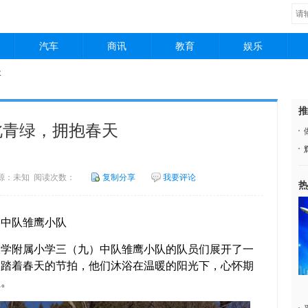
汽车
商讯
教育
娱乐
天
推
此青绿，拥抱春天
7 来源：未知 阅读次数：
复制分享
我要评论
热
中队雏鹰小队
附属小学三（九）中队雏鹰小队的队员们展开了一
。踏着春天的节拍，他们沐浴在温暖的阳光下，心怀期
程。