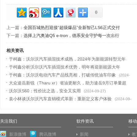
0
上一篇：
全国百城热烈迎接“超级爆品”全新智己LS6正式交付
下一篇：
选择上汽奥迪Q5 e-tron，德系安全守护每一次出行
相关资讯
于柯鑫：沃尔沃汽车插混技术成熟，2024年为新能源转型元年
于柯鑫分析沃尔沃汽车插混技术优势，明年将迎新能源大年
(2024-10-15)
于柯鑫：沃尔沃电动汽车产品线亮相，打破传统油车印象
(2024-10-12)
(2024-
大众途岳新锐（Tharu xr）省油更耐久，助力途岳9月订单量超
10-11)
20,000台
沃尔沃S60：性价比之选，安全又实用
(2024-10-08)
(2024-09-27)
袁小林谈沃尔沃汽车直销模式革新：重新定义客户体验
(2024-09-
20)
关注我们
软件资讯
移动
新浪微博
腾讯微博
新闻
教