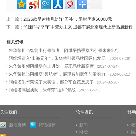
上一篇：
2025款星途揽月助阵“国补”，限时优惠50000元
下一篇：
“创新”与“坚守”中擘划未来 成都车展北京现代上新品启新程
相关资讯
朱华荣担当智能出行领航者，阿维塔携手华为引领未来出行
阿维塔进入“出海元年”，朱华荣引领品牌国际化发展
(2024-07-31)
(2024-07-26)
朱华荣引领阿维塔向上进阶，展现品牌新高度
(2024-07-24)
朱华荣担当阿维塔“领航者”，展现智能豪华前沿实力
(2024-06-21)
阿维塔朱华荣说了大实话，部分车企该反思了
(2024-02-20)
阿维塔高层换防，朱华荣“挂帅”督战
(2023-12-21)
关注我们
软件资讯
移动
新浪微博
腾讯微博
新闻
教
财经
娱