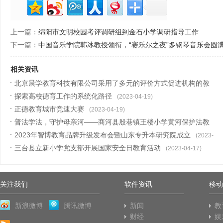
上一篇：
绵阳市文明校园考评调研组到金石小学调研指导工作
下一篇：
中国音乐学院韩冰教授领衔，“赛乐尔之夜”多钢琴音乐会圆
相关资讯
北京晨学教育科技有限公司采用了多元的评价方式促进机构的教
育管理和
探索高校德育工作的系统化路径
(2023-04-20)
(2023-04-19)
正德教育城市竞速大赛
(2023-04-19)
普法学法，守护母亲河——商河县殷巷镇王楼小学黄河保护法教
育活动
2023年智博教育品牌升级发布会暨山东专升本研究院成立
(2023-04-18)
(2023-
三台县立新小学党支部开展国家安全日教育活动
04-18)
(2023-04-17)
关注我们
软件资讯
移动
新浪微博
腾讯微博
新闻
教
财经
娱