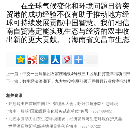
在全球气候变化和环境问题日益突出
贸港的成功经验不仅有助于推动地方经
球可持续发展贡献中国智慧。我们相信,
南自贸港定能实现生态与经济的双丰收
出新的更大贡献。（海南省文昌市生态
上一篇：
中交一公局集团石家庄地铁4号线三工区项目打造幸福项目
下一篇：
数字经济浪潮下，九方智投控股引领证券投顾行业数字化转
相关资讯
郑翔玲出席首届中国卫生管理学大会，呼吁共建创新生态环境
海南一龄获“国家级标准化服务试点单位”称号
(2024-09-23)
(2024-08-05)
北控水务助力山东生态环境建设，经济发展与生态环境保护共赢
之路
世界酒店联盟总部基地项目将落户海南
(2024-07-30)
(2024-07-22)