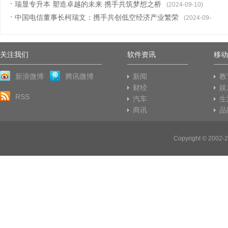
瑞显专升本 塑造卓越的未来 携手共筑梦想之桥
14)
(2024-09-10)
中国电信董事长柯瑞文：携手共创低空经济产业繁荣
(2024-09-
10)
关注我们
软件资讯
移动
新浪微博
腾讯微博
新闻
教
财经
娱
RSS
汽车
生
商讯
品
Copyright © 20