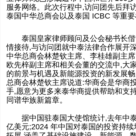
服务网络。此次行程中,访问团先后拜
泰国中华总商会以及泰国 ICBC 等重
泰国皇家律师顾问及公会秘书长偕
情接待,与访问团就中泰法律合作展开
中华总商会林楚钦主席、李桂雄副主席
欧先梓副主席和相关会董的交流中,大
的前景与机遇及新能源投资的新发展畅
总商会林楚钦主席说道:华商会是华商
手,愿意为更多来泰华商提供帮助和支持
同谱华族新篇章。
据中国驻泰国大使馆统计,去年中泰双
亿美元;2024 年中国对泰国的投资持
拓展,涵盖了基础设施建设、新能源、