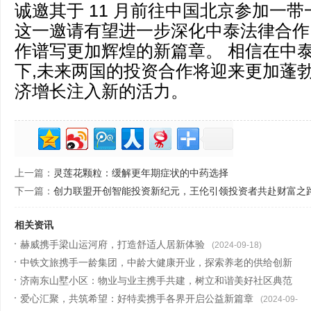
诚邀其于 11 月前往中国北京参加一
这一邀请有望进一步深化中泰法律合作
作谱写更加辉煌的新篇章。 相信在中
下,未来两国的投资合作将迎来更加蓬勃
济增长注入新的活力。
上一篇：
灵莲花颗粒：缓解更年期症状的中药选择
下一篇：
创力联盟开创智能投资新纪元，王伦引领投资者共赴财富之
相关资讯
赫威携手梁山运河府，打造舒适人居新体验
(2024-09-18)
中铁文旅携手一龄集团，中龄大健康开业，探索养老的供给创新
模式
济南东山墅小区：物业与业主携手共建，树立和谐美好社区典范
(2024-09-18)
爱心汇聚，共筑希望：好特卖携手各界开启公益新篇章
(2024-09-18)
(2024-09-