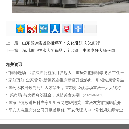
上一篇：
山东能源集团赵楼煤矿：文化引领 向光而行
下一篇：
深圳职业技术大学食品安全监管、中国烹饪大师张国
相关资讯
“律师赶场工程”法治公益项目发起人、重庆新盟律师事务所主任王
建国
家好万好·全家营养·新疆甄选重庆新店开业盛典，引领健康营养生
(2024-04-17)
活新
国药太极涪陵制药厂人才辈出，霍加勇荣获感动重庆十大人物称
(2024-04-17)
号
“菜市场”与火锅奇妙融合，掀起美食热潮
(2024-04-02)
(2024-04-02)
国家卫健放射外科专家组组长龙志雄把关！重庆友方肿瘤医院开
展PET／C
平安人寿重庆分公司开展首期优+平安代理人FPP养老规划师专业
(2024-02-01)
认证
(2023-09-11)