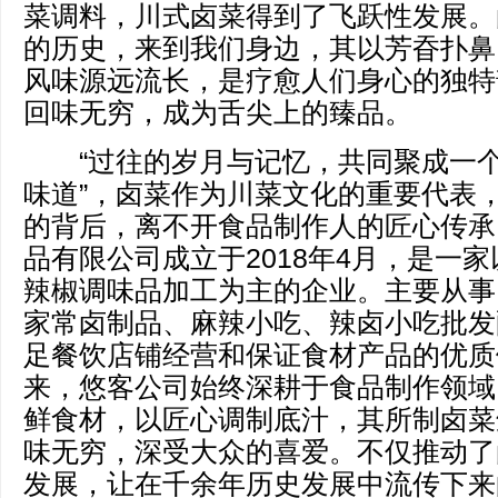
菜调料，川式卤菜得到了飞跃性发展。
的历史，来到我们身边，其以芳昋扑鼻
风味源远流长，是疗愈人们身心的独特
回味无穷，成为舌尖上的臻品。
“过往的岁月与记忆，共同聚成一个
味道”，卤菜作为川菜文化的重要代表
的背后，离不开食品制作人的匠心传承
品有限公司成立于2018年4月，是一
辣椒调味品加工为主的企业。主要从事
家常卤制品、麻辣小吃、辣卤小吃批发
足餐饮店铺经营和保证食材产品的优质
来，悠客公司始终深耕于食品制作领域
鲜食材，以匠心调制底汁，其所制卤菜
味无穷，深受大众的喜爱。不仅推动了
发展，让在千余年历史发展中流传下来