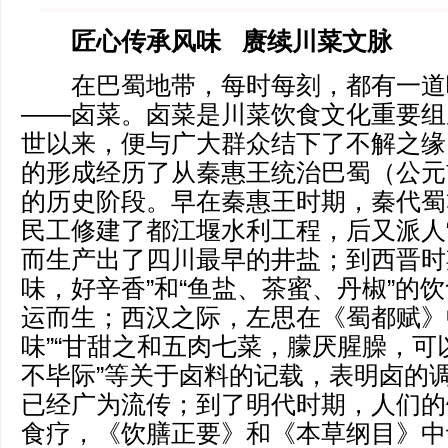
匠心传承风味
赓续川菜文脉
在巴蜀地带，每时每刻，都有一道
——卤菜。卤菜是川菜饮食文化重要组
世以来，便与广大群众结下了不解之缘
的形成经历了从秦惠王统治巴蜀（公元
的历史阶段。早在秦惠王时期，秦代蜀
民工修建了都江堰水利工程，后又派人“
而生产出了四川最早的井盐；到西晋时
味，好辛香”和“鱼盐、茶蜜、丹椒”的
运而生；西汉之际，左思在《蜀都赋》
味”“甘甜之和五肉七菜，朦厌腥臊，可
不毕际”等关于卤料的记载，表明卤的
已经广为流传；到了明代时期，人们的
食疗，《饮膳正要》和《本草纲目》中